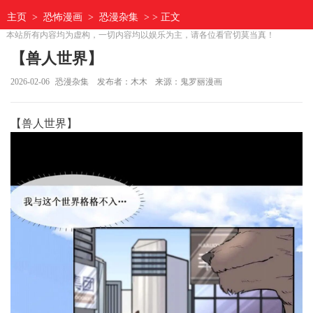
主页
>
恐怖漫画
>
恐漫杂集
> > 正文
本站所有内容均为虚构，一切内容均以娱乐为主，请各位看官切莫当真！
【兽人世界】
2026-02-06
恐漫杂集
发布者：木木
来源：鬼罗丽漫画
【兽人世界】