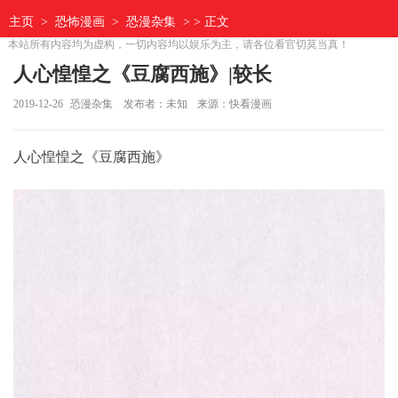
主页
>
恐怖漫画
>
恐漫杂集
> > 正文
本站所有内容均为虚构，一切内容均以娱乐为主，请各位看官切莫当真！
人心惶惶之《豆腐西施》|较长
2019-12-26
恐漫杂集
发布者：未知
来源：快看漫画
人心惶惶之《豆腐西施》