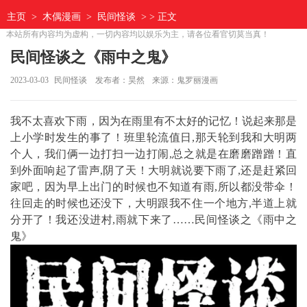
主页
>
木偶漫画
>
民间怪谈
> > 正文
本站所有内容均为虚构，一切内容均以娱乐为主，请各位看官切莫当真！
民间怪谈之《雨中之鬼》
2023-03-03
民间怪谈
发布者：昊然
来源：鬼罗丽漫画
我不太喜欢下雨，因为在雨里有不太好的记忆！说起来那是
上小学时发生的事了！班里轮流值日,那天轮到我和大明两
个人，我们俩一边打扫一边打闹,总之就是在磨磨蹭蹭！直
到外面响起了雷声,阴了天！大明就说要下雨了,还是赶紧回
家吧，因为早上出门的时候也不知道有雨,所以都没带伞！
往回走的时候也还没下，大明跟我不住一个地方,半道上就
分开了！我还没进村,雨就下来了……民间怪谈之《雨中之
鬼》