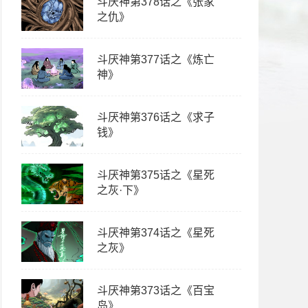
斗厌神第378话之《张家
之仇》
斗厌神第377话之《炼亡
神》
斗厌神第376话之《求子
钱》
斗厌神第375话之《星死
之灰·下》
斗厌神第374话之《星死
之灰》
斗厌神第373话之《百宝
岛》