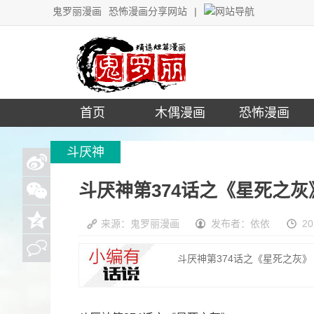
鬼罗丽漫画
恐怖漫画分享网站
|
网站导航
首页
木偶漫画
恐怖漫画
斗厌神
斗厌神第374话之《星死之灰
来源：鬼罗丽漫画
发布者：依依
20
斗厌神第374话之《星死之灰》