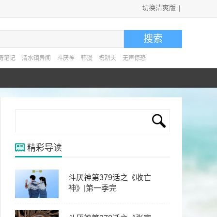
切换清爽版
|
奇笔记
清水镇异闻
斗厌神
韩漫
祝耕夫
无声惊恐
精彩导读
斗厌神第379话之《收亡
神》|第一季完