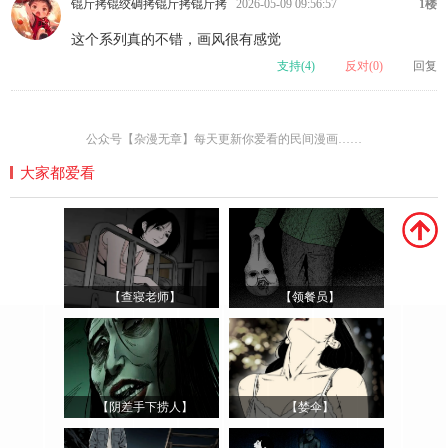
锟斤拷锟绞碉拷锟斤拷锟斤拷
2026-05-09 09:56:57
1楼
这个系列真的不错，画风很有感觉
支持(
4
)
反对(
0
)
回复
公众号【杂漫无章】每天更新你爱看的民间漫画……
大家都爱看
【查寝老师】
【领餐员】
【阴差手下捞人】
【婪伞】